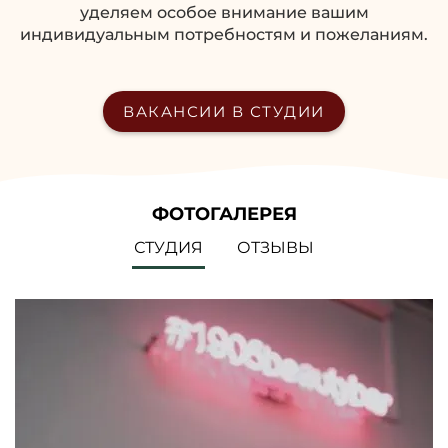
более)
уделяем особое внимание вашим
Омбре\градиент
800₽
индивидуальным потребностям и пожеланиям.
Цветная лента
50₽
Снятие геля
500₽
Укрепление гель
1200₽
ВАКАНСИИ В СТУДИИ
Укрепление пудра
1000₽
Укрепление LUXIO BILD
1200₽
Ремонт 1 ногтя
300₽
Переделка 1 ногтя
150₽
Наращивание 1 ногтя
300₽
ФОТОГАЛЕРЕЯ
Выравнивание
400₽
СТУДИЯ
ОТЗЫВЫ
Изменение формы ногтей
400₽