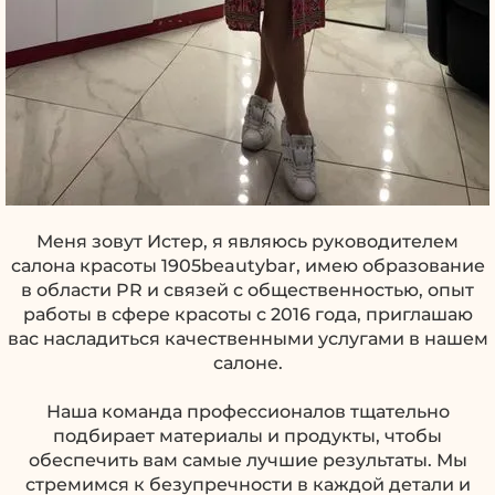
маникюр+ покрытие Luxio
Комплекс с Дизайном
3890₽
Комплекс + крейзи дизайн
4590₽
ДИЗАЙН|РЕМОНТ|УКРЕПЛЕНИЕ
French fashion
1200₽
Матовый топ
300₽
Топ с шиммером LUXIO
800₽
Кошачий глаз
1290₽
French \ лунный (глитц)
1500₽
Меня зовут Истер, я являюсь руководителем
Втирка
1290₽
салона красоты 1905beautybar, имею образование
Глинц (один пальчик)/10 пальчиков
400/2000₽
в области PR и связей с общественностью, опыт
Стремпинг\наклейка
100₽
работы в сфере красоты с 2016 года, приглашаю
Ручная роспись
250₽
вас насладиться качественными услугами в нашем
Стразы
50₽
салоне.
Слайдер-дизайн
100₽
Светоотражающий лак
1200₽
Наша команда профессионалов тщательно
Поталь-дизайн
700₽
подбирает материалы и продукты, чтобы
Лунный
900₽
обеспечить вам самые лучшие результаты. Мы
Покрытие в несколько цветов (два и
200₽
стремимся к безупречности в каждой детали и